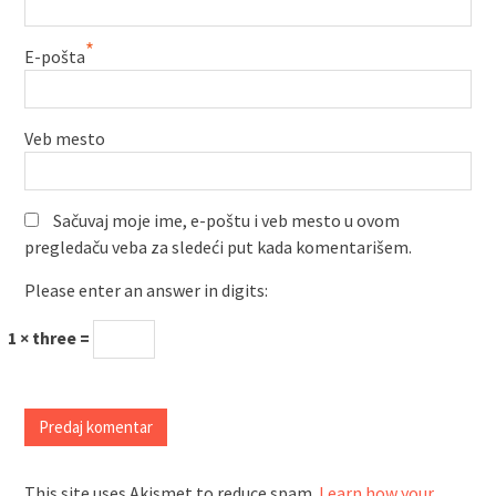
*
E-pošta
Veb mesto
Sačuvaj moje ime, e-poštu i veb mesto u ovom
pregledaču veba za sledeći put kada komentarišem.
Please enter an answer in digits:
1 × three =
This site uses Akismet to reduce spam.
Learn how your