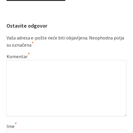
Ostavite odgovor
Vaša adresa e-pošte neće biti objavljena.
Neophodna polja
*
su označena
*
Komentar
*
Ime