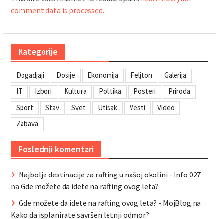
comment data is processed.
Kategorije
Dogadjaji
Dosije
Ekonomija
Feljton
Galerija
IT
Izbori
Kultura
Politika
Posteri
Priroda
Sport
Stav
Svet
Utisak
Vesti
Video
Zabava
Poslednji komentari
Najbolje destinacije za rafting u našoj okolini - Info 027
na
Gde možete da idete na rafting ovog leta?
Gde možete da idete na rafting ovog leta? - MojBlog
na
Kako da isplanirate savršen letnji odmor?