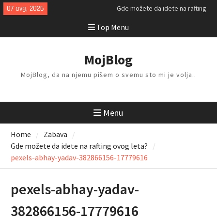
Skip
07 avg, 2026
Gde možete da idete na rafting
to
ovog leta?
Top Menu
content
Kako da isplanirate savršen letnji
odmor?
Kako da odlažete i organizujete
MojBlog
stvari kod kuće?
MojBlog, da na njemu pišem o svemu sto mi je volja..
Menu
Home
Zabava
Gde možete da idete na rafting ovog leta?
pexels-abhay-yadav-382866156-17779616
pexels-abhay-yadav-
382866156-17779616