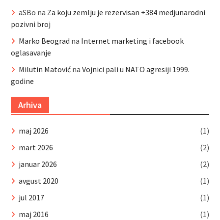
aSBo
na
Za koju zemlju je rezervisan +384 medjunarodni
pozivni broj
Marko Beograd
na
Internet marketing i facebook
oglasavanje
Milutin Matović
na
Vojnici pali u NATO agresiji 1999.
godine
Arhiva
maj 2026
(1)
mart 2026
(2)
januar 2026
(2)
avgust 2020
(1)
jul 2017
(1)
maj 2016
(1)