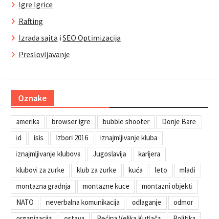
Igre Igrice
Rafting
Izrada sajta
i
SEO Optimizacija
Preslovljavanje
Oznake
amerika
browser igre
bubble shooter
Donje Bare
id
isis
Izbori 2016
iznajmljivanje kluba
iznajmljivanje klubova
Jugoslavija
karijera
klubovi za zurke
klub za zurke
kuća
leto
mladi
montazna gradnja
montazne kuce
montazni objekti
NATO
neverbalna komunikacija
odlaganje
odmor
organizacija
ostava
Pećina Velika Kutlača
Politika