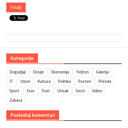
Kategorije
Dogadjaji
Dosije
Ekonomija
Feljton
Galerija
IT
Izbori
Kultura
Politika
Posteri
Priroda
Sport
Stav
Svet
Utisak
Vesti
Video
Zabava
Poslednji komentari