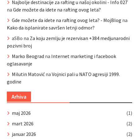
Najbolje destinacije za rafting u našoj okolini - Info 027
na
Gde možete da idete na rafting ovog leta?
Gde možete da idete na rafting ovog leta? - MojBlog
na
Kako da isplanirate savršen letnji odmor?
aSBo
na
Za koju zemlju je rezervisan +384 medjunarodni
pozivni broj
Marko Beograd
na
Internet marketing i facebook
oglasavanje
Milutin Matović
na
Vojnici pali u NATO agresiji 1999.
godine
Arhiva
maj 2026
(1)
mart 2026
(2)
januar 2026
(2)