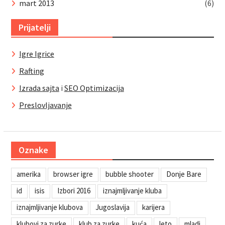
mart 2013
(6)
Prijatelji
Igre Igrice
Rafting
Izrada sajta
i
SEO Optimizacija
Preslovljavanje
Oznake
amerika
browser igre
bubble shooter
Donje Bare
id
isis
Izbori 2016
iznajmljivanje kluba
iznajmljivanje klubova
Jugoslavija
karijera
klubovi za zurke
klub za zurke
kuća
leto
mladi