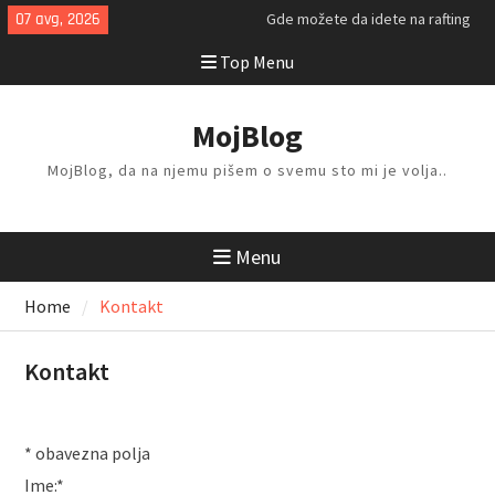
Skip
07 avg, 2026
Gde možete da idete na rafting
to
ovog leta?
Top Menu
content
Kako da isplanirate savršen letnji
odmor?
Kako da odlažete i organizujete
MojBlog
stvari kod kuće?
MojBlog, da na njemu pišem o svemu sto mi je volja..
Menu
Home
Kontakt
Kontakt
*
obavezna polja
Ime:
*