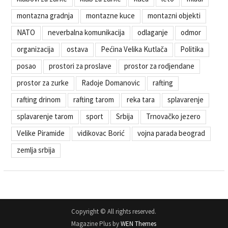
montazna gradnja
montazne kuce
montazni objekti
NATO
neverbalna komunikacija
odlaganje
odmor
organizacija
ostava
Pećina Velika Kutlača
Politika
posao
prostori za proslave
prostor za rodjendane
prostor za zurke
Radoje Domanovic
rafting
rafting drinom
rafting tarom
reka tara
splavarenje
splavarenje tarom
sport
Srbija
Trnovačko jezero
Velike Piramide
vidikovac Borić
vojna parada beograd
zemlja srbija
Copyright © All rights reserved.
Magazine Plus by
WEN Themes