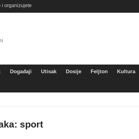
 i organizujete
ete na rafting ovog
te savršen letnji
mi
t
Događaji
Utisak
Dosije
Feljton
Kultura
aka:
sport