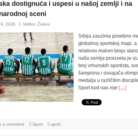
ska dostignuća i uspesi u našoj zemlji i na
arodnoj sceni
24, 2026
Velibor Živkov
Srbija zauzima posebno m
globalnoj sportskoj mapi, a
relativno malom broju stan
naša zemlja proizvela je iz
broj vrhunskih sportista, sv
šampiona i osvajača olimpi
medalja u različitim discipl
Sport kod nas nije
[…]
e a comment
Sport
sport