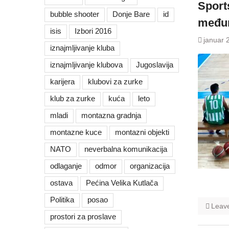
Sport
bubble shooter
Donje Bare
id
međun
isis
Izbori 2016
januar 
iznajmljivanje kluba
iznajmljivanje klubova
Jugoslavija
karijera
klubovi za zurke
klub za zurke
kuća
leto
mladi
montazna gradnja
montazne kuce
montazni objekti
NATO
neverbalna komunikacija
odlaganje
odmor
organizacija
ostava
Pećina Velika Kutlača
Politika
posao
Leav
prostori za proslave