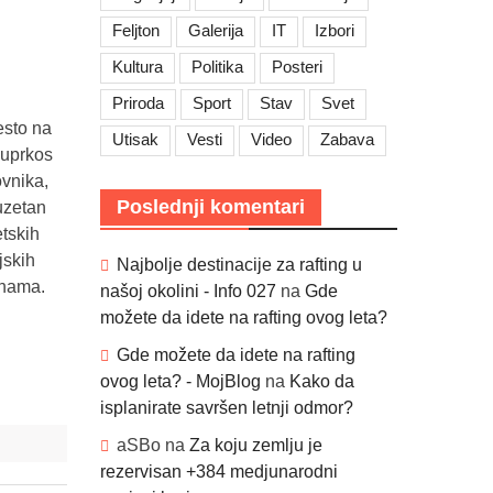
Feljton
Galerija
IT
Izbori
Kultura
Politika
Posteri
Priroda
Sport
Stav
Svet
esto na
Utisak
Vesti
Video
Zabava
 uprkos
ovnika,
Poslednji komentari
uzetan
etskih
jskih
Najbolje destinacije za rafting u
inama.
našoj okolini - Info 027
na
Gde
možete da idete na rafting ovog leta?
Gde možete da idete na rafting
ovog leta? - MojBlog
na
Kako da
isplanirate savršen letnji odmor?
aSBo
na
Za koju zemlju je
rezervisan +384 medjunarodni