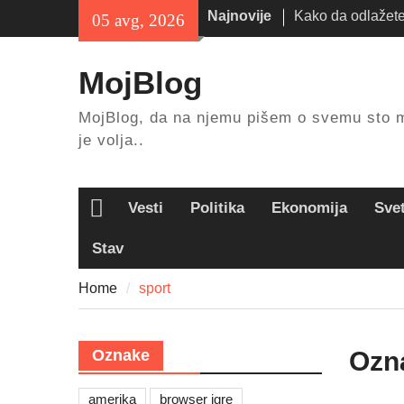
Skip
Najnovije
Kako da odlažete
05 avg, 2026
to
stvari kod kuće?
content
Gde možete da id
MojBlog
leta?
Kako da isplanira
MojBlog, da na njemu pišem o svemu sto 
odmor?
je volja..
Vesti
Politika
Ekonomija
Sve
Home
Stav
Home
sport
Oznake
Ozn
amerika
browser igre