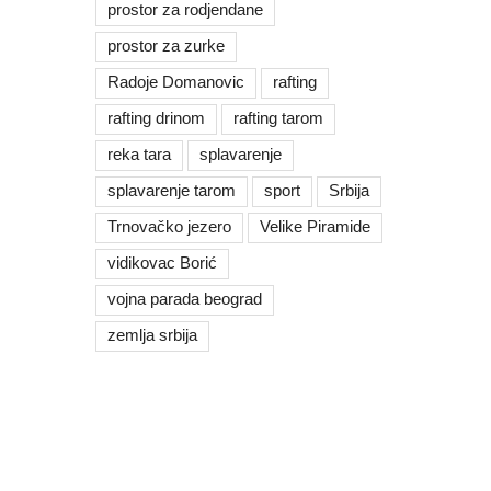
prostor za rodjendane
prostor za zurke
Radoje Domanovic
rafting
rafting drinom
rafting tarom
reka tara
splavarenje
splavarenje tarom
sport
Srbija
Trnovačko jezero
Velike Piramide
vidikovac Borić
vojna parada beograd
zemlja srbija