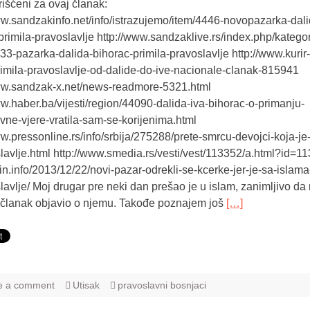
rišćeni za ovaj članak:
ww.sandzakinfo.net/info/istrazujemo/item/4446-novopazarka-dali
primila-pravoslavlje http://www.sandzaklive.rs/index.php/kategor
/933-pazarka-dalida-bihorac-primila-pravoslavlje http://www.kurir-
primila-pravoslavlje-od-dalide-do-ive-nacionale-clanak-815941
ww.sandzak-x.net/news-readmore-5321.html
ww.haber.ba/vijesti/region/44090-dalida-iva-bihorac-o-primanju-
vne-vjere-vratila-sam-se-korijenima.html
ww.pressonline.rs/info/srbija/275288/prete-smrcu-devojci-koja-je
lavlje.html http://www.smedia.rs/vesti/vest/113352/a.html?id=1
rbin.info/2013/12/22/novi-pazar-odrekli-se-kcerke-jer-je-sa-islama
lavlje/ Moj drugar pre neki dan prešao je u islam, zanimljivo da 
 članak objavio o njemu. Takođe poznajem još
[…]
e a comment
Utisak
pravoslavni bosnjaci