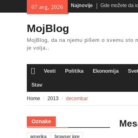
Skip
Najnovije
Gde možete da id
07 avg, 2026
to
leta?
content
Kako da isplanira
MojBlog
odmor?
Kako da odlažete
MojBlog, da na njemu pišem o svemu sto 
stvari kod kuće?
je volja..
Vesti
Politika
Ekonomija
Sve
Home
Stav
Home
2013
decembar
Oznake
Mes
amerika
browser igre