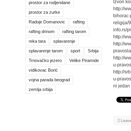
Izvori ko
prostor za rodjendane
http://w
prostor za zurke
bihorac-
Radoje Domanovic
rafting
religija
info.rs/
rafting drinom
rafting tarom
http://w
reka tara
splavarenje
http://w
splavarenje tarom
sport
Srbija
pravosla
http://w
Trnovačko jezero
Velike Piramide
u-pravos
vidikovac Borić
http://s
u-pravos
vojna parada beograd
ni jedan
zemlja srbija
Leav