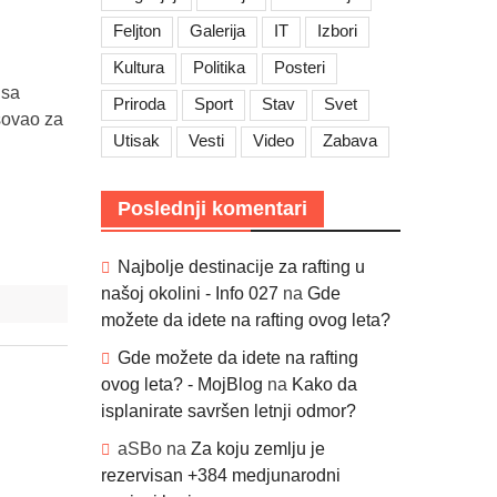
Feljton
Galerija
IT
Izbori
Kultura
Politika
Posteri
isa
Priroda
Sport
Stav
Svet
sovao za
Utisak
Vesti
Video
Zabava
Poslednji komentari
Najbolje destinacije za rafting u
našoj okolini - Info 027
na
Gde
možete da idete na rafting ovog leta?
Gde možete da idete na rafting
ovog leta? - MojBlog
na
Kako da
isplanirate savršen letnji odmor?
aSBo
na
Za koju zemlju je
rezervisan +384 medjunarodni