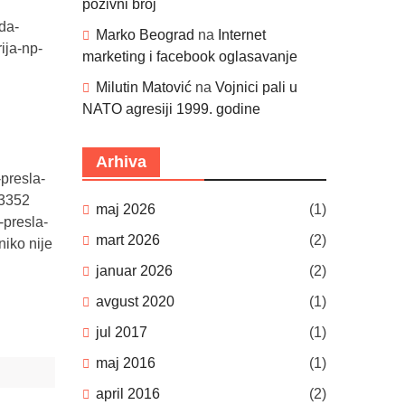
pozivni broj
da-
Marko Beograd
na
Internet
ija-np-
marketing i facebook oglasavanje
Milutin Matović
na
Vojnici pali u
NATO agresiji 1999. godine
Arhiva
-presla-
13352
maj 2026
(1)
-presla-
mart 2026
(2)
niko nije
januar 2026
(2)
avgust 2020
(1)
jul 2017
(1)
maj 2016
(1)
april 2016
(2)