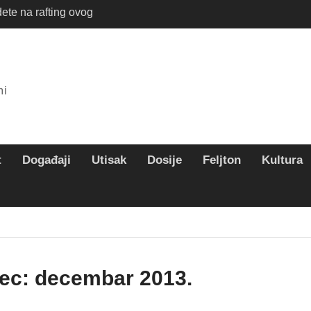
ete na rafting ovog
te savršen letnji
 i organizujete
mi
t
Događaji
Utisak
Dosije
Feljton
Kultura
ec:
decembar 2013.