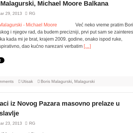
 Malagurski, Michael Moore Balkana
ar 29, 2013
RG
Već neko vreme pratim Bor
kog i njegov rad, da budem precizniji, prvi put sam se zaintere
a kada mi je brat, krajem 2009. godine, onako ispod ruke,
pirativno, dao kućno narezani verbatim
[…]
mments
Utisak
Boris Malagurski
,
Malagurski
aci iz Novog Pazara masovno prelaze u
slavlje
ar 23, 2013
RG