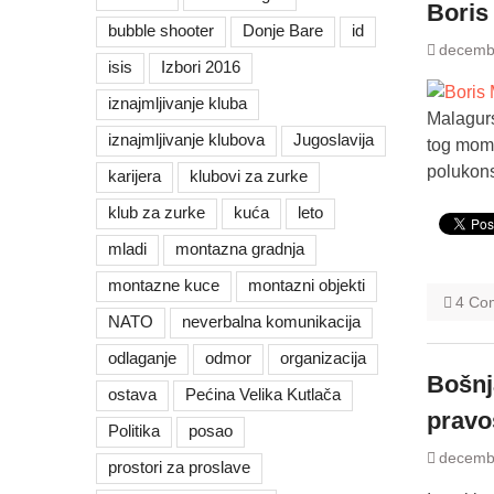
Boris
bubble shooter
Donje Bare
id
decemb
isis
Izbori 2016
iznajmljivanje kluba
Malagurs
iznajmljivanje klubova
Jugoslavija
tog momk
polukons
karijera
klubovi za zurke
klub za zurke
kuća
leto
mladi
montazna gradnja
montazne kuce
montazni objekti
4 Co
NATO
neverbalna komunikacija
odlaganje
odmor
organizacija
Bošnj
ostava
Pećina Velika Kutlača
pravo
Politika
posao
decemb
prostori za proslave