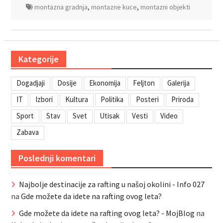
montazna gradnja
,
montazne kuce
,
montazni objekti
Kategorije
Dogadjaji
Dosije
Ekonomija
Feljton
Galerija
IT
Izbori
Kultura
Politika
Posteri
Priroda
Sport
Stav
Svet
Utisak
Vesti
Video
Zabava
Poslednji komentari
Najbolje destinacije za rafting u našoj okolini - Info 027
na
Gde možete da idete na rafting ovog leta?
Gde možete da idete na rafting ovog leta? - MojBlog
na