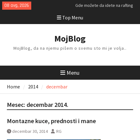
Skip
08 avg, 2026
Gde možete da idete na rafting
to
ovog leta?
Top Menu
content
Kako da isplanirate savršen letnji
odmor?
Kako da odlažete i organizujete
MojBlog
stvari kod kuće?
MojBlog, da na njemu pišem o svemu sto mi je volja..
Menu
Home
2014
decembar
Mesec:
decembar 2014.
Montazne kuce, prednosti i mane
decembar 30, 2014
RG