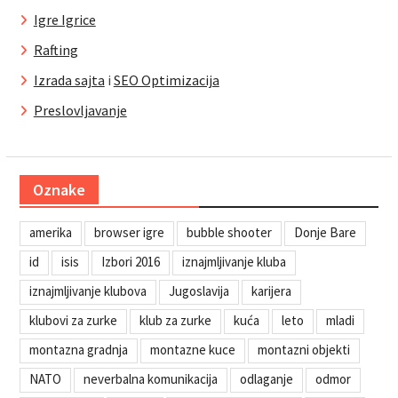
Igre Igrice
Rafting
Izrada sajta
i
SEO Optimizacija
Preslovljavanje
Oznake
amerika
browser igre
bubble shooter
Donje Bare
id
isis
Izbori 2016
iznajmljivanje kluba
iznajmljivanje klubova
Jugoslavija
karijera
klubovi za zurke
klub za zurke
kuća
leto
mladi
montazna gradnja
montazne kuce
montazni objekti
NATO
neverbalna komunikacija
odlaganje
odmor