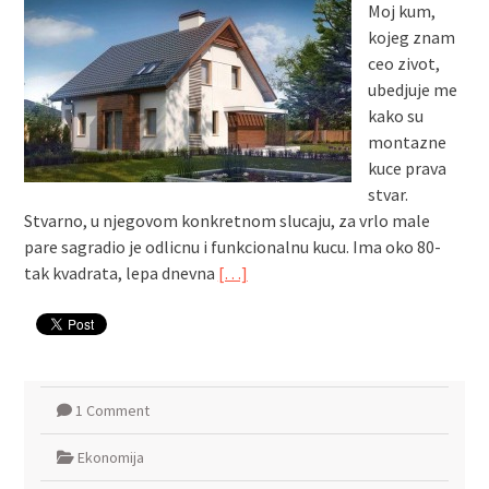
Moj kum,
kojeg znam
ceo zivot,
ubedjuje me
kako su
montazne
kuce prava
stvar.
Stvarno, u njegovom konkretnom slucaju, za vrlo male
pare sagradio je odlicnu i funkcionalnu kucu. Ima oko 80-
tak kvadrata, lepa dnevna
[…]
1 Comment
Ekonomija