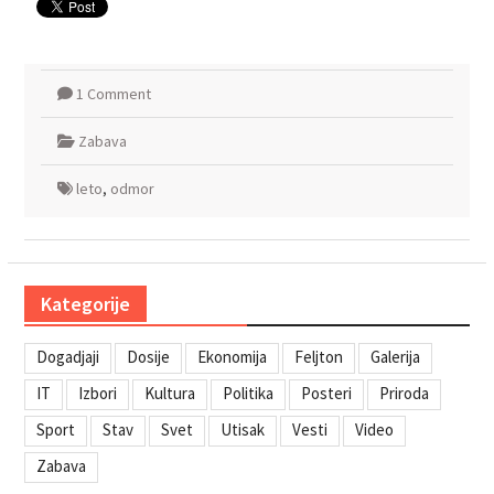
1 Comment
Zabava
leto
,
odmor
Kategorije
Dogadjaji
Dosije
Ekonomija
Feljton
Galerija
IT
Izbori
Kultura
Politika
Posteri
Priroda
Sport
Stav
Svet
Utisak
Vesti
Video
Zabava