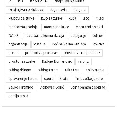
id
isis
Izbori 2016
iznajmljivanje kluba
iznajmljivanje klubova
Jugoslavija
karijera
klubovi za zurke
klub za zurke
kuća
leto
mladi
montazna gradnja
montazne kuce
montazni objekti
NATO
neverbalna komunikacija
odlaganje
odmor
organizacija
ostava
Pećina Velika Kutlača
Politika
posao
prostori za proslave
prostor za rodjendane
prostor za zurke
Radoje Domanovic
rafting
rafting drinom
rafting tarom
reka tara
splavarenje
splavarenje tarom
sport
Srbija
Trnovačko jezero
Velike Piramide
vidikovac Borić
vojna parada beograd
zemlja srbija