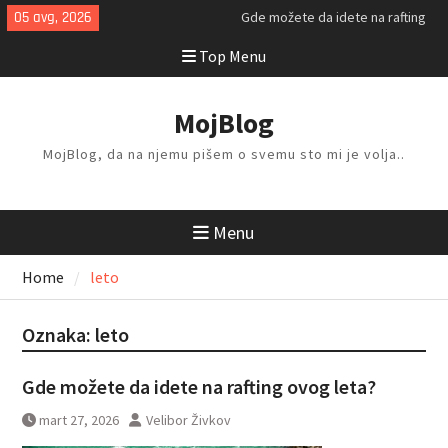
Skip
05 avg, 2026
Gde možete da idete na rafting
to
ovog leta?
Top Menu
content
Kako da isplanirate savršen letnji
odmor?
Kako da odlažete i organizujete
MojBlog
stvari kod kuće?
MojBlog, da na njemu pišem o svemu sto mi je volja..
Menu
Home
leto
Oznaka:
leto
Gde možete da idete na rafting ovog leta?
mart 27, 2026
Velibor Živkov