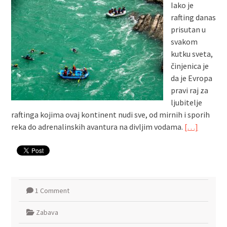
Iako je
rafting danas
prisutan u
svakom
kutku sveta,
činjenica je
da je Evropa
pravi raj za
ljubitelje
raftinga kojima ovaj kontinent nudi sve, od mirnih i sporih
reka do adrenalinskih avantura na divljim vodama.
[…]
1 Comment
Zabava