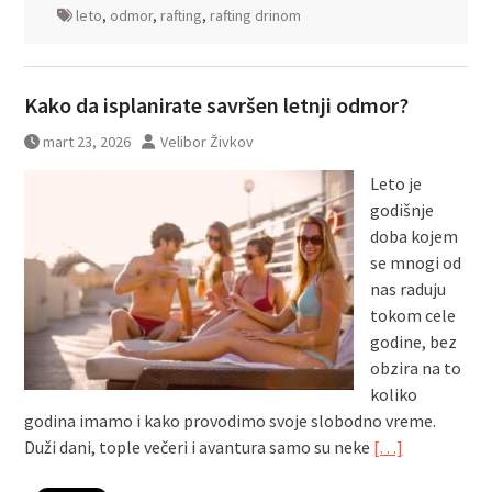
leto
,
odmor
,
rafting
,
rafting drinom
Kako da isplanirate savršen letnji odmor?
mart 23, 2026
Velibor Živkov
Leto je
godišnje
doba kojem
se mnogi od
nas raduju
tokom cele
godine, bez
obzira na to
koliko
godina imamo i kako provodimo svoje slobodno vreme.
Duži dani, tople večeri i avantura samo su neke
[…]