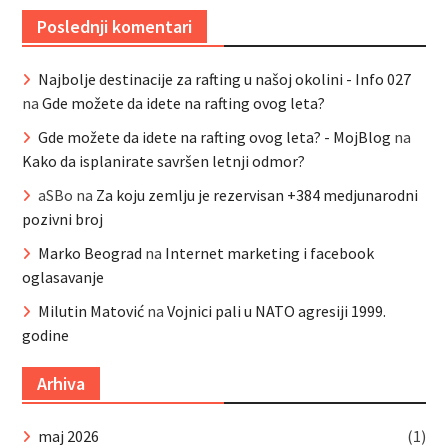
Poslednji komentari
Najbolje destinacije za rafting u našoj okolini - Info 027
na
Gde možete da idete na rafting ovog leta?
Gde možete da idete na rafting ovog leta? - MojBlog
na
Kako da isplanirate savršen letnji odmor?
aSBo
na
Za koju zemlju je rezervisan +384 medjunarodni
pozivni broj
Marko Beograd
na
Internet marketing i facebook
oglasavanje
Milutin Matović
na
Vojnici pali u NATO agresiji 1999.
godine
Arhiva
maj 2026
(1)