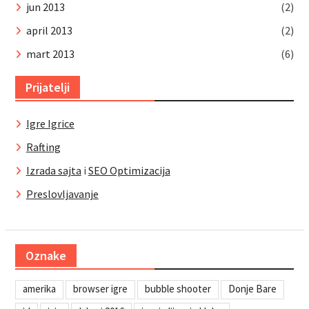
jun 2013
(2)
april 2013
(2)
mart 2013
(6)
Prijatelji
Igre Igrice
Rafting
Izrada sajta
i
SEO Optimizacija
Preslovljavanje
Oznake
amerika
browser igre
bubble shooter
Donje Bare