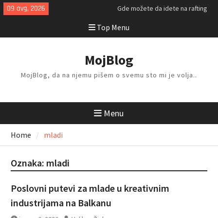
Skip
09 avg, 2026
Gde možete da idete na rafting
to
ovog leta?
Top Menu
content
Kako da isplanirate savršen letnji
odmor?
Kako da odlažete i organizujete
MojBlog
stvari kod kuće?
MojBlog, da na njemu pišem o svemu sto mi je volja..
Menu
Home
mladi
Oznaka:
mladi
Poslovni putevi za mlade u kreativnim
industrijama na Balkanu