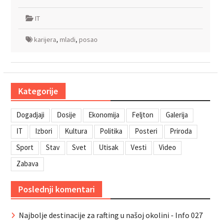
IT
karijera
,
mladi
,
posao
Kategorije
Dogadjaji
Dosije
Ekonomija
Feljton
Galerija
IT
Izbori
Kultura
Politika
Posteri
Priroda
Sport
Stav
Svet
Utisak
Vesti
Video
Zabava
Poslednji komentari
Najbolje destinacije za rafting u našoj okolini - Info 027