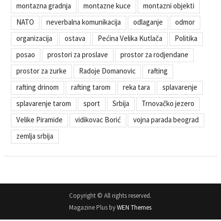
montazna gradnja
montazne kuce
montazni objekti
NATO
neverbalna komunikacija
odlaganje
odmor
organizacija
ostava
Pećina Velika Kutlača
Politika
posao
prostori za proslave
prostor za rodjendane
prostor za zurke
Radoje Domanovic
rafting
rafting drinom
rafting tarom
reka tara
splavarenje
splavarenje tarom
sport
Srbija
Trnovačko jezero
Velike Piramide
vidikovac Borić
vojna parada beograd
zemlja srbija
Copyright © All rights reserved.
Magazine Plus by
WEN Themes