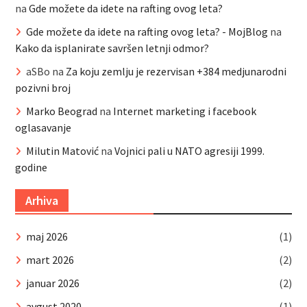
na
Gde možete da idete na rafting ovog leta?
Gde možete da idete na rafting ovog leta? - MojBlog
na
Kako da isplanirate savršen letnji odmor?
aSBo
na
Za koju zemlju je rezervisan +384 medjunarodni
pozivni broj
Marko Beograd
na
Internet marketing i facebook
oglasavanje
Milutin Matović
na
Vojnici pali u NATO agresiji 1999.
godine
Arhiva
maj 2026
(1)
mart 2026
(2)
januar 2026
(2)
avgust 2020
(1)