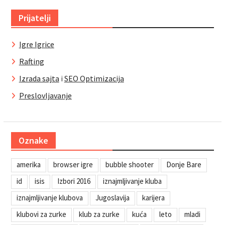
Prijatelji
Igre Igrice
Rafting
Izrada sajta
i
SEO Optimizacija
Preslovljavanje
Oznake
amerika
browser igre
bubble shooter
Donje Bare
id
isis
Izbori 2016
iznajmljivanje kluba
iznajmljivanje klubova
Jugoslavija
karijera
klubovi za zurke
klub za zurke
kuća
leto
mladi