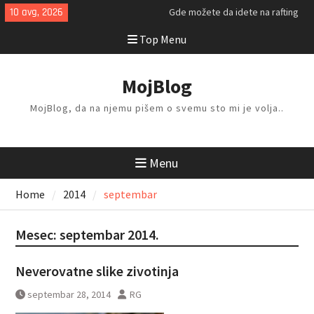
Skip
10 avg, 2026
Gde možete da idete na rafting
to
ovog leta?
Top Menu
content
Kako da isplanirate savršen letnji
odmor?
Kako da odlažete i organizujete
MojBlog
stvari kod kuće?
MojBlog, da na njemu pišem o svemu sto mi je volja..
Menu
Home
2014
septembar
Mesec:
septembar 2014.
Neverovatne slike zivotinja
septembar 28, 2014
RG