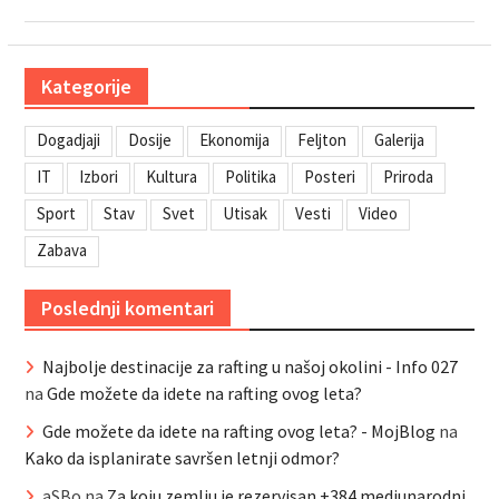
Kategorije
Dogadjaji
Dosije
Ekonomija
Feljton
Galerija
IT
Izbori
Kultura
Politika
Posteri
Priroda
Sport
Stav
Svet
Utisak
Vesti
Video
Zabava
Poslednji komentari
Najbolje destinacije za rafting u našoj okolini - Info 027
na
Gde možete da idete na rafting ovog leta?
Gde možete da idete na rafting ovog leta? - MojBlog
na
Kako da isplanirate savršen letnji odmor?
aSBo
na
Za koju zemlju je rezervisan +384 medjunarodni