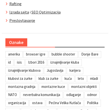
Rafting
Izrada sajta
i
SEO Optimizacija
Preslovljavanje
Oznake
amerika
browser igre
bubble shooter
Donje Bare
id
isis
Izbori 2016
iznajmljivanje kluba
iznajmljivanje klubova
Jugoslavija
karijera
klubovi za zurke
klub za zurke
kuća
leto
mladi
montazna gradnja
montazne kuce
montazni objekti
NATO
neverbalna komunikacija
odlaganje
odmor
organizacija
ostava
Pećina Velika Kutlača
Politika