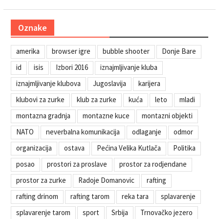
Oznake
amerika
browser igre
bubble shooter
Donje Bare
id
isis
Izbori 2016
iznajmljivanje kluba
iznajmljivanje klubova
Jugoslavija
karijera
klubovi za zurke
klub za zurke
kuća
leto
mladi
montazna gradnja
montazne kuce
montazni objekti
NATO
neverbalna komunikacija
odlaganje
odmor
organizacija
ostava
Pećina Velika Kutlača
Politika
posao
prostori za proslave
prostor za rodjendane
prostor za zurke
Radoje Domanovic
rafting
rafting drinom
rafting tarom
reka tara
splavarenje
splavarenje tarom
sport
Srbija
Trnovačko jezero