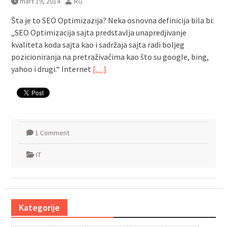
mart 19, 2014
RG
Šta je to SEO Optimizazija? Neka osnovna definicija bila bi:
„SEO Optimizacija sajta predstavlja unapredjivanje
kvaliteta koda sajta kao i sadržaja sajta radi boljeg
pozicioniranja na pretraživačima kao što su google, bing,
yahoo i drugi.“ Internet
[…]
1 Comment
IT
Kategorije