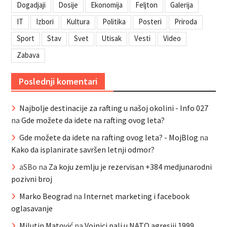
Dogadjaji
Dosije
Ekonomija
Feljton
Galerija
IT
Izbori
Kultura
Politika
Posteri
Priroda
Sport
Stav
Svet
Utisak
Vesti
Video
Zabava
Poslednji komentari
Najbolje destinacije za rafting u našoj okolini - Info 027
na
Gde možete da idete na rafting ovog leta?
Gde možete da idete na rafting ovog leta? - MojBlog
na
Kako da isplanirate savršen letnji odmor?
aSBo
na
Za koju zemlju je rezervisan +384 medjunarodni
pozivni broj
Marko Beograd
na
Internet marketing i facebook
oglasavanje
Milutin Matović
na
Vojnici pali u NATO agresiji 1999.