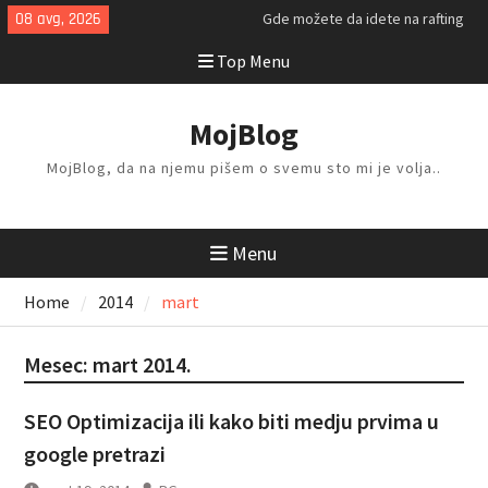
Skip
08 avg, 2026
Gde možete da idete na rafting
to
ovog leta?
Top Menu
content
Kako da isplanirate savršen letnji
odmor?
Kako da odlažete i organizujete
MojBlog
stvari kod kuće?
MojBlog, da na njemu pišem o svemu sto mi je volja..
Menu
Home
2014
mart
Mesec:
mart 2014.
SEO Optimizacija ili kako biti medju prvima u
google pretrazi