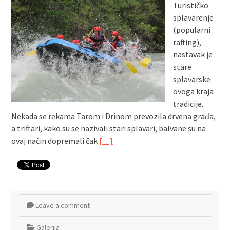
Turističko
splavarenje
(popularni
rafting),
nastavak je
stare
splavarske
ovoga kraja
tradicije.
Nekada se rekama Tarom i Drinom prevozila drvena građa,
a triftari, kako su se nazivali stari splavari, balvane su na
ovaj način dopremali čak
[…]
Leave a comment
Galerija