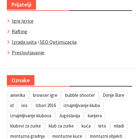
Prijatelji
Igre Igrice
Rafting
Izrada sajta
i
SEO Optimizacija
Preslovljavanje
Oznake
amerika
browser igre
bubble shooter
Donje Bare
id
isis
Izbori 2016
iznajmljivanje kluba
iznajmljivanje klubova
Jugoslavija
karijera
klubovi za zurke
klub za zurke
kuća
leto
mladi
montazna gradnja
montazne kuce
montazni objekti