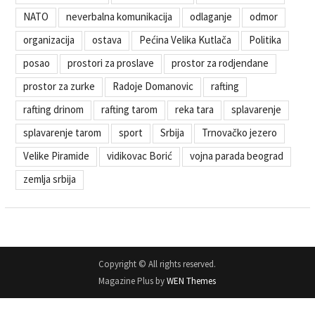
NATO
neverbalna komunikacija
odlaganje
odmor
organizacija
ostava
Pećina Velika Kutlača
Politika
posao
prostori za proslave
prostor za rodjendane
prostor za zurke
Radoje Domanovic
rafting
rafting drinom
rafting tarom
reka tara
splavarenje
splavarenje tarom
sport
Srbija
Trnovačko jezero
Velike Piramide
vidikovac Borić
vojna parada beograd
zemlja srbija
Copyright © All rights reserved.
Magazine Plus by
WEN Themes