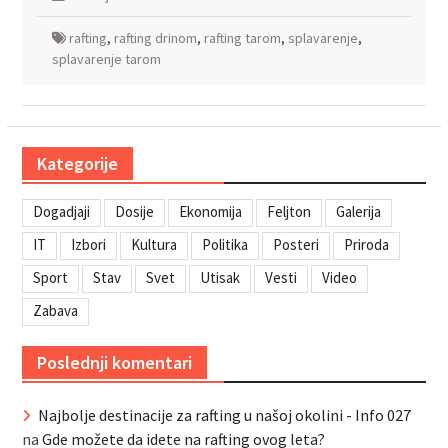
rafting
,
rafting drinom
,
rafting tarom
,
splavarenje
,
splavarenje tarom
Kategorije
Dogadjaji
Dosije
Ekonomija
Feljton
Galerija
IT
Izbori
Kultura
Politika
Posteri
Priroda
Sport
Stav
Svet
Utisak
Vesti
Video
Zabava
Poslednji komentari
Najbolje destinacije za rafting u našoj okolini - Info 027
na
Gde možete da idete na rafting ovog leta?