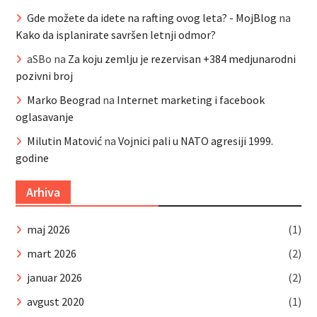
Gde možete da idete na rafting ovog leta? - MojBlog
na
Kako da isplanirate savršen letnji odmor?
aSBo
na
Za koju zemlju je rezervisan +384 medjunarodni
pozivni broj
Marko Beograd
na
Internet marketing i facebook
oglasavanje
Milutin Matović
na
Vojnici pali u NATO agresiji 1999.
godine
Arhiva
maj 2026
(1)
mart 2026
(2)
januar 2026
(2)
avgust 2020
(1)