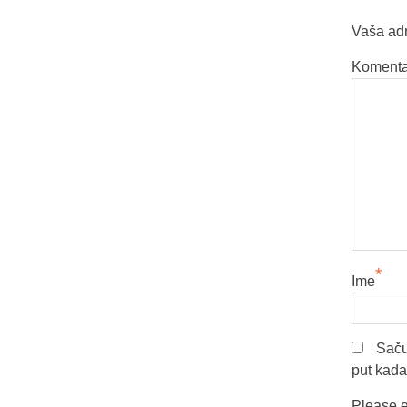
Vaša adr
Komenta
*
Ime
Saču
put kad
Please e