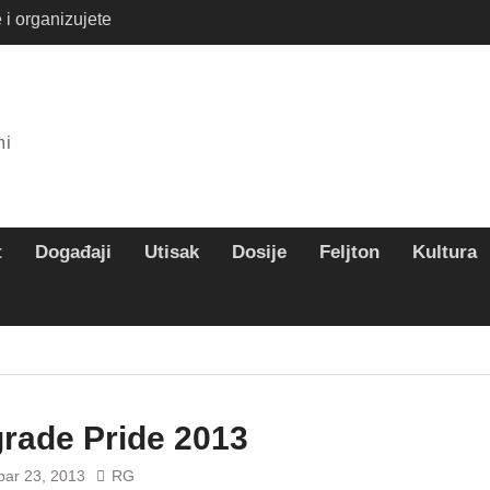
 i organizujete
ete na rafting ovog
te savršen letnji
mi
t
Događaji
Utisak
Dosije
Feljton
Kultura
rade Pride 2013
ar 23, 2013
RG