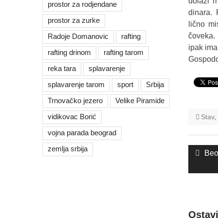
dolazi m
prostor za rodjendane
dinara.
prostor za zurke
lično mi
čoveka. 
Radoje Domanovic
rafting
ipak ima
rafting drinom
rafting tarom
Gospodo 
reka tara
splavarenje
splavarenje tarom
sport
Srbija
Trnovačko jezero
Velike Piramide
vidikovac Borić
Stav
,
vojna parada beograd
Kreta
zemlja srbija
Pre
Beo
člank
post
Ostav