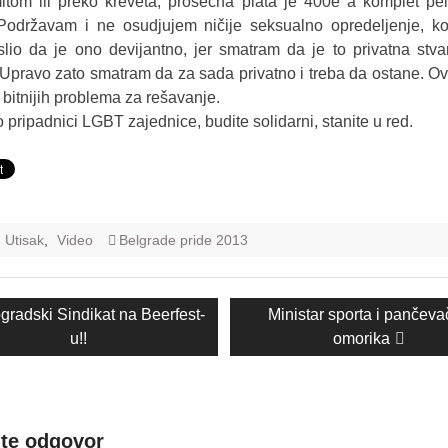
itom ili preko kreveta, prosečna plata je 400e a komplet p
 Podržavam i ne osudjujem ničije seksualno opredeljenje, ko
slio da je ono devijantno, jer smatram da je to privatna stv
Upravo zato smatram da za sada privatno i treba da ostane. O
 bitnijih problema za rešavanje.
pripadnici LGBT zajednice, budite solidarni, stanite u red.
Utisak
,
Video
Belgrade pride 2013
nje
vious
Next
gradski Sindikat na Beerfest-
Ministar sporta i pančev
a
:
post:
u!!
omorika
ite odgovor