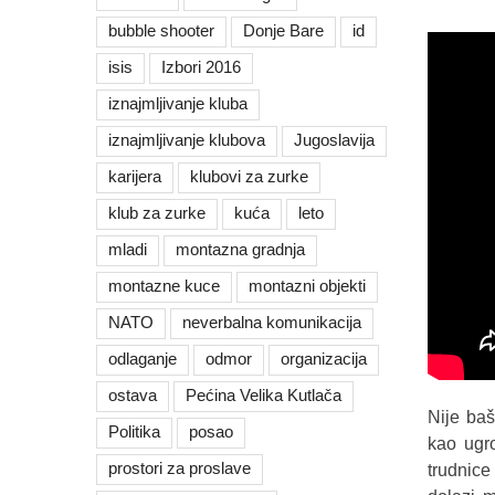
bubble shooter
Donje Bare
id
isis
Izbori 2016
iznajmljivanje kluba
iznajmljivanje klubova
Jugoslavija
karijera
klubovi za zurke
klub za zurke
kuća
leto
mladi
montazna gradnja
montazne kuce
montazni objekti
NATO
neverbalna komunikacija
odlaganje
odmor
organizacija
ostava
Pećina Velika Kutlača
Nije baš
Politika
posao
kao ugro
prostori za proslave
trudnice