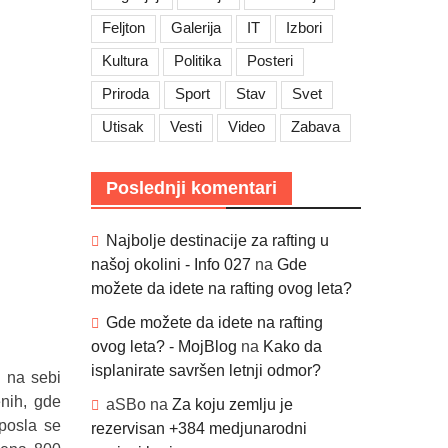
Feljton
Galerija
IT
Izbori
Kultura
Politika
Posteri
Priroda
Sport
Stav
Svet
Utisak
Vesti
Video
Zabava
Poslednji komentari
Najbolje destinacije za rafting u
našoj okolini - Info 027
na
Gde
možete da idete na rafting ovog leta?
Gde možete da idete na rafting
ovog leta? - MojBlog
na
Kako da
isplanirate savršen letnji odmor?
a na sebi
enih, gde
aSBo
na
Za koju zemlju je
 posla se
rezervisan +384 medjunarodni