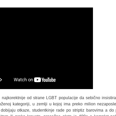
 najkorektnije od strane LGBT populacije da sebično insistir
ženoj kategoriji, u zemlji u kojoj ima preko milion nezaposl
 dobijaju otkaze, studentkinje rade po striptiz barovima a do