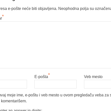
esa e-pošte neće biti objavljena.
Neophodna polja su označen
*
r
*
E-pošta
Veb mesto
vaj moje ime, e-poštu i veb mesto u ovom pregledaču veba za 
a komentarišem.
nter an answer in digits: