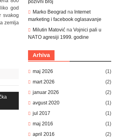
elena 800
pozivni broj
liko god
Marko Beograd
na
Internet
ar svakog
marketing i facebook oglasavanje
va zemlja
Milutin Matović
na
Vojnici pali u
NATO agresiji 1999. godine
Arhiva
maj 2026
(1)
mart 2026
(2)
januar 2026
(2)
ačka
avgust 2020
(1)
jul 2017
(1)
maj 2016
(1)
april 2016
(2)