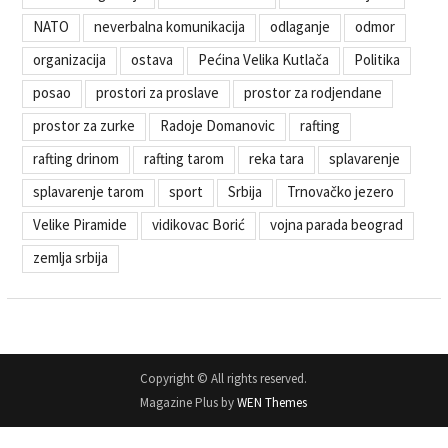
NATO
neverbalna komunikacija
odlaganje
odmor
organizacija
ostava
Pećina Velika Kutlača
Politika
posao
prostori za proslave
prostor za rodjendane
prostor za zurke
Radoje Domanovic
rafting
rafting drinom
rafting tarom
reka tara
splavarenje
splavarenje tarom
sport
Srbija
Trnovačko jezero
Velike Piramide
vidikovac Borić
vojna parada beograd
zemlja srbija
Copyright © All rights reserved.
Magazine Plus by
WEN Themes