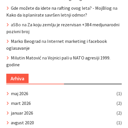
Gde možete da idete na rafting ovog leta? - MojBlog
na
Kako da isplanirate savršen letnji odmor?
aSBo
na
Za koju zemlju je rezervisan +384 medjunarodni
pozivni broj
Marko Beograd
na
Internet marketing i facebook
oglasavanje
Milutin Matović
na
Vojnici pali u NATO agresiji 1999.
godine
Arhiva
maj 2026
(1)
mart 2026
(2)
januar 2026
(2)
avgust 2020
(1)