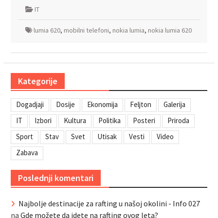
IT
lumia 620
,
mobilni telefoni
,
nokia lumia
,
nokia lumia 620
Kategorije
Dogadjaji
Dosije
Ekonomija
Feljton
Galerija
IT
Izbori
Kultura
Politika
Posteri
Priroda
Sport
Stav
Svet
Utisak
Vesti
Video
Zabava
Poslednji komentari
Najbolje destinacije za rafting u našoj okolini - Info 027
na
Gde možete da idete na rafting ovog leta?