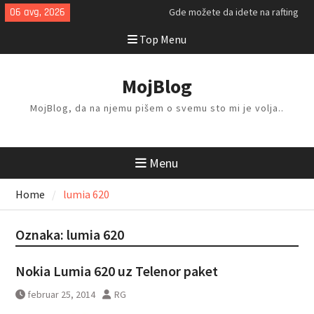
Skip
06 avg, 2026
Gde možete da idete na rafting
to
ovog leta?
Top Menu
content
Kako da isplanirate savršen letnji
odmor?
Kako da odlažete i organizujete
MojBlog
stvari kod kuće?
MojBlog, da na njemu pišem o svemu sto mi je volja..
Menu
Home
lumia 620
Oznaka:
lumia 620
Nokia Lumia 620 uz Telenor paket
februar 25, 2014
RG