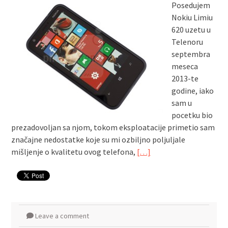
Posedujem
Nokiu Limiu
620 uzetu u
Telenoru
septembra
meseca
2013-te
godine, iako
sam u
pocetku bio
prezadovoljan sa njom, tokom eksploatacije primetio sam
značajne nedostatke koje su mi ozbiljno poljuljale
mišljenje o kvalitetu ovog telefona,
[…]
Leave a comment