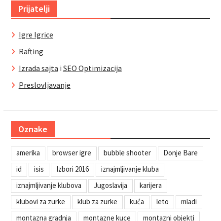
Prijatelji
Igre Igrice
Rafting
Izrada sajta
i
SEO Optimizacija
Preslovljavanje
Oznake
amerika
browser igre
bubble shooter
Donje Bare
id
isis
Izbori 2016
iznajmljivanje kluba
iznajmljivanje klubova
Jugoslavija
karijera
klubovi za zurke
klub za zurke
kuća
leto
mladi
montazna gradnja
montazne kuce
montazni objekti