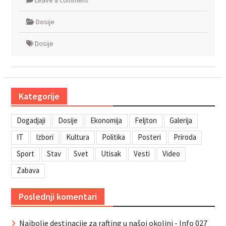
Leave a comment
Dosije
Dosije
Kategorije
Dogadjaji
Dosije
Ekonomija
Feljton
Galerija
IT
Izbori
Kultura
Politika
Posteri
Priroda
Sport
Stav
Svet
Utisak
Vesti
Video
Zabava
Poslednji komentari
Najbolje destinacije za rafting u našoj okolini - Info 027