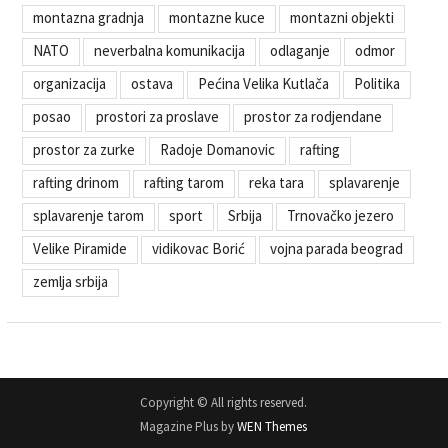
montazna gradnja
montazne kuce
montazni objekti
NATO
neverbalna komunikacija
odlaganje
odmor
organizacija
ostava
Pećina Velika Kutlača
Politika
posao
prostori za proslave
prostor za rodjendane
prostor za zurke
Radoje Domanovic
rafting
rafting drinom
rafting tarom
reka tara
splavarenje
splavarenje tarom
sport
Srbija
Trnovačko jezero
Velike Piramide
vidikovac Borić
vojna parada beograd
zemlja srbija
Copyright © All rights reserved.
Magazine Plus by
WEN Themes