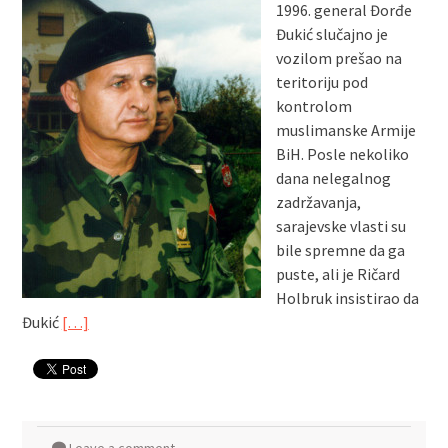
1996. general Đorđe
Đukić slučajno je
vozilom prešao na
teritoriju pod
kontrolom
muslimanske Armije
BiH. Posle nekoliko
dana nelegalnog
zadržavanja,
sarajevske vlasti su
bile spremne da ga
puste, ali je Ričard
Holbruk insistirao da
Đukić
[…]