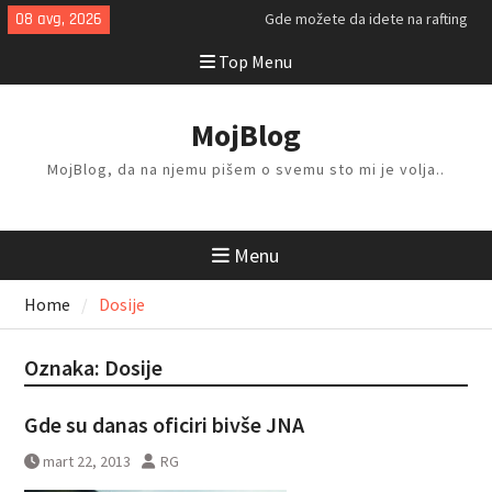
Skip
08 avg, 2026
Gde možete da idete na rafting
to
ovog leta?
Top Menu
content
Kako da isplanirate savršen letnji
odmor?
Kako da odlažete i organizujete
MojBlog
stvari kod kuće?
MojBlog, da na njemu pišem o svemu sto mi je volja..
Menu
Home
Dosije
Oznaka:
Dosije
Gde su danas oficiri bivše JNA
mart 22, 2013
RG