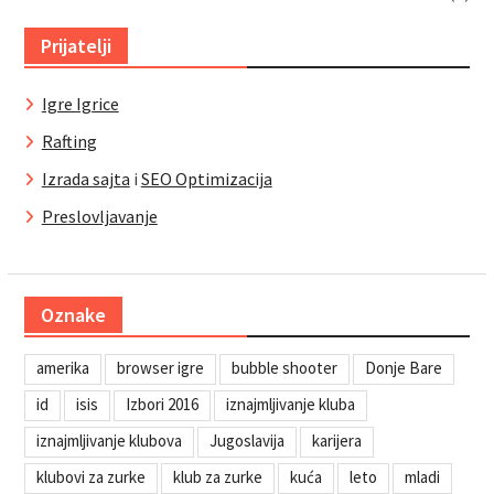
Prijatelji
Igre Igrice
Rafting
Izrada sajta
i
SEO Optimizacija
Preslovljavanje
Oznake
amerika
browser igre
bubble shooter
Donje Bare
id
isis
Izbori 2016
iznajmljivanje kluba
iznajmljivanje klubova
Jugoslavija
karijera
klubovi za zurke
klub za zurke
kuća
leto
mladi