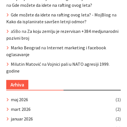
na
Gde možete da idete na rafting ovog leta?
Gde možete da idete na rafting ovog leta? - MojBlog
na
Kako da isplanirate savršen letnji odmor?
aSBo
na
Za koju zemlju je rezervisan +384 medjunarodni
pozivni broj
Marko Beograd
na
Internet marketing i facebook
oglasavanje
Milutin Matović
na
Vojnici pali u NATO agresiji 1999.
godine
Arhiva
maj 2026
(1)
mart 2026
(2)
januar 2026
(2)