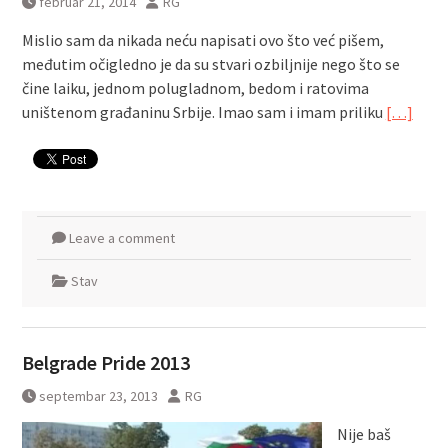
februar 21, 2014
RG
Mislio sam da nikada neću napisati ovo što već pišem,
međutim očigledno je da su stvari ozbiljnije nego što se
čine laiku, jednom polugladnom, bedom i ratovima
uništenom građaninu Srbije. Imao sam i imam priliku
[…]
Leave a comment
Stav
Belgrade Pride 2013
septembar 23, 2013
RG
Nije baš