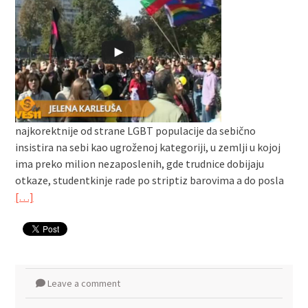
najkorektnije od strane LGBT populacije da sebično
insistira na sebi kao ugroženoj kategoriji, u zemlji u kojoj
ima preko milion nezaposlenih, gde trudnice dobijaju
otkaze, studentkinje rade po striptiz barovima a do posla
[…]
Leave a comment