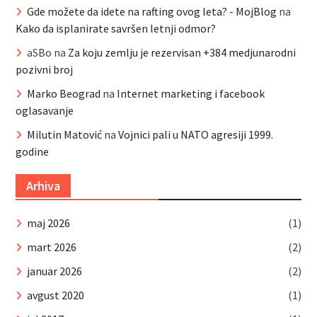
Gde možete da idete na rafting ovog leta? - MojBlog
na
Kako da isplanirate savršen letnji odmor?
aSBo
na
Za koju zemlju je rezervisan +384 medjunarodni
pozivni broj
Marko Beograd
na
Internet marketing i facebook
oglasavanje
Milutin Matović
na
Vojnici pali u NATO agresiji 1999.
godine
Arhiva
maj 2026
(1)
mart 2026
(2)
januar 2026
(2)
avgust 2020
(1)