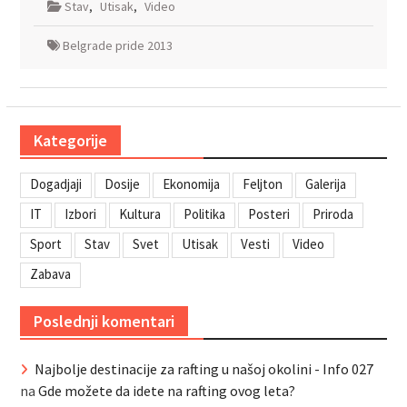
Stav
,
Utisak
,
Video
Belgrade pride 2013
Kategorije
Dogadjaji
Dosije
Ekonomija
Feljton
Galerija
IT
Izbori
Kultura
Politika
Posteri
Priroda
Sport
Stav
Svet
Utisak
Vesti
Video
Zabava
Poslednji komentari
Najbolje destinacije za rafting u našoj okolini - Info 027
na
Gde možete da idete na rafting ovog leta?