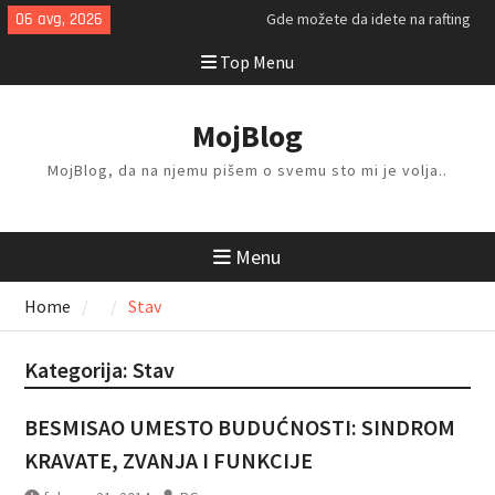
Skip
06 avg, 2026
Gde možete da idete na rafting
to
ovog leta?
Top Menu
content
Kako da isplanirate savršen letnji
odmor?
Kako da odlažete i organizujete
MojBlog
stvari kod kuće?
MojBlog, da na njemu pišem o svemu sto mi je volja..
Menu
Home
Stav
Kategorija:
Stav
BESMISAO UMESTO BUDUĆNOSTI: SINDROM
KRAVATE, ZVANJA I FUNKCIJE