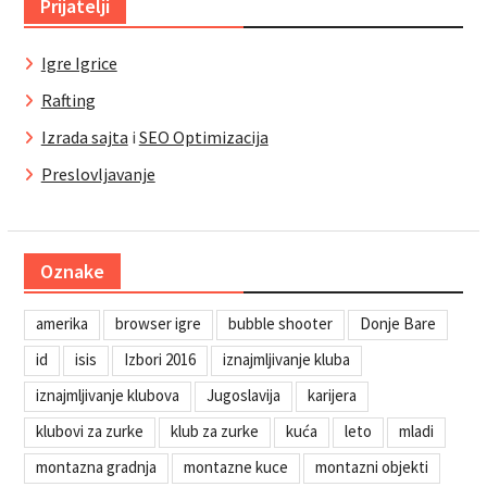
Prijatelji
Igre Igrice
Rafting
Izrada sajta
i
SEO Optimizacija
Preslovljavanje
Oznake
amerika
browser igre
bubble shooter
Donje Bare
id
isis
Izbori 2016
iznajmljivanje kluba
iznajmljivanje klubova
Jugoslavija
karijera
klubovi za zurke
klub za zurke
kuća
leto
mladi
montazna gradnja
montazne kuce
montazni objekti