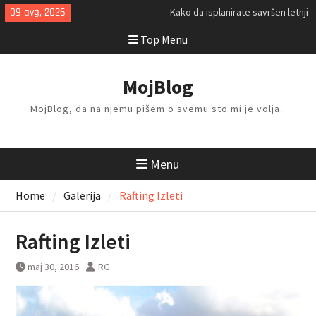
Skip
09 avg, 2026
Kako da isplanirate savršen letnji
to
odmor?
Top Menu
content
Kako da odlažete i organizujete
stvari kod kuće?
Gde možete da idete na rafting
MojBlog
ovog leta?
MojBlog, da na njemu pišem o svemu sto mi je volja..
Menu
Home
Galerija
Rafting Izleti
Rafting Izleti
maj 30, 2016
RG