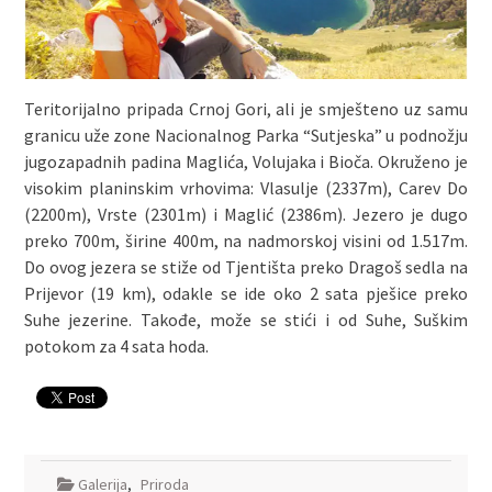
Teritorijalno pripada Crnoj Gori, ali je smješteno uz samu
granicu uže zone Nacionalnog Parka “Sutjeska” u podnožju
jugozapadnih padina Maglića, Volujaka i Bioča. Okruženo je
visokim planinskim vrhovima: Vlasulje (2337m), Carev Do
(2200m), Vrste (2301m) i Maglić (2386m). Jezero je dugo
preko 700m, širine 400m, na nadmorskoj visini od 1.517m.
Do ovog jezera se stiže od Tjentišta preko Dragoš sedla na
Prijevor (19 km), odakle se ide oko 2 sata pješice preko
Suhe jezerine. Takođe, može se stići i od Suhe, Suškim
potokom za 4 sata hoda.
Galerija
,
Priroda