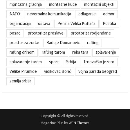
montazna gradnja
montazne kuce
montazni objekti
NATO
neverbalna komunikacija
odlaganje
odmor
organizacija
ostava
Pećina Velika Kutlača
Politika
posao
prostori za proslave
prostor za rodjendane
prostor za zurke
Radoje Domanovic
rafting
rafting drinom
rafting tarom
reka tara
splavarenje
splavarenje tarom
sport
Srbija
Trnovačko jezero
Velike Piramide
vidikovac Borić
vojna parada beograd
zemlja srbija
Copyright © All rights reserved.
Magazine Plus by
WEN Themes