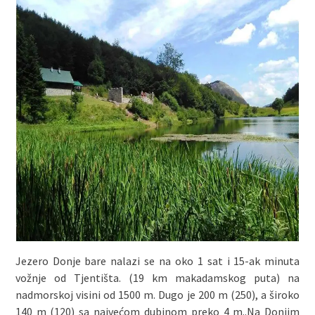
Jezero Donje bare nalazi se na oko 1 sat i 15-ak minuta
vožnje od Tjentišta. (19 km makadamskog puta) na
nadmorskoj visini od 1500 m. Dugo je 200 m (250), a široko
140 m (120) sa najvećom dubinom preko 4 m..Na Donjim