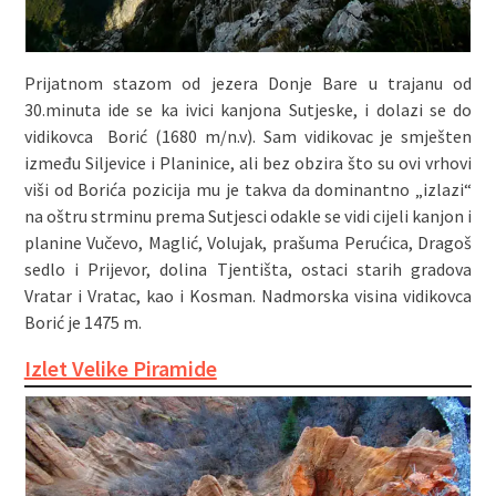
Prijatnom stazom od jezera Donje Bare u trajanu od
30.minuta ide se ka ivici kanjona Sutjeske, i dolazi se do
vidikovca Borić (1680 m/n.v). Sam vidikovac je smješten
između Siljevice i Planinice, ali bez obzira što su ovi vrhovi
viši od Borića pozicija mu je takva da dominantno „izlazi“
na oštru strminu prema Sutjesci odakle se vidi cijeli kanjon i
planine Vučevo, Maglić, Volujak, prašuma Perućica, Dragoš
sedlo i Prijevor, dolina Tjentišta, ostaci starih gradova
Vratar i Vratac, kao i Kosman. Nadmorska visina vidikovca
Borić je 1475 m.
Izlet Velike Piramide