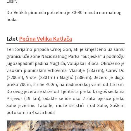
Leši“.
Do Velikih piramida potrebno je 30-40 minuta normalnog
hoda.
Izlet
Pećina Velika Kutlača
Teritorijalno pripada Crnoj Gori, ali je smješteno uz samu
granicu uže zone Nacionalnog Parka “Sutjeska” u podnožju
jugozapadnih padina Maglića, Volujaka i Bioča. Okruženo je
visokim planinskim vrhovima: Vlasulje (2337m), Carev Do
(2200m), Vrste (2301m) i Maglić (2386m). Jezero je dugo
preko 700m, širine 400m, na nadmorskoj visini od 1.517m.
Do ovog jezera se stiže od Tjentišta preko Dragoš sedla na
Prijevor (19 km), odakle se ide oko 2 sata pješice preko
Suhe jezerine. Takođe, može se stići i od Suhe, Suškim
potokom za 4 sata hoda.