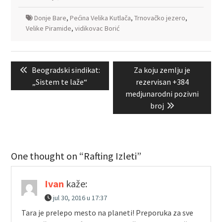
Donje Bare
,
Pećina Velika Kutlača
,
Trnovačko jezero
,
Velike Piramide
,
vidikovac Borić
Kretanje
Previous
Next
Beogradski sindikat:
Za koju zemlju je
članka
post:
post:
„Sistem te laže“
rezervisan +384
medjunarodni pozivni
broj
One thought on “Rafting Izleti”
Ivan
kaže:
jul 30, 2016 u 17:37
Tara je prelepo mesto na planeti! Preporuka za sve