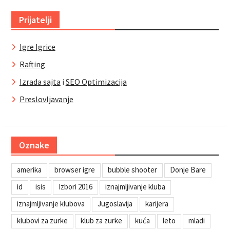
Prijatelji
Igre Igrice
Rafting
Izrada sajta
i
SEO Optimizacija
Preslovljavanje
Oznake
amerika
browser igre
bubble shooter
Donje Bare
id
isis
Izbori 2016
iznajmljivanje kluba
iznajmljivanje klubova
Jugoslavija
karijera
klubovi za zurke
klub za zurke
kuća
leto
mladi