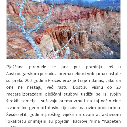
Pješčane piramide se prvi put pominju još u
Austrougarskom periodu a prema nekim tvrdnjama nastale
su preko 200 godina.Proces erozije traje i danas, tako da
one ne nestaju, već rastu. Dostižu visinu do 20
metara.Izbrazdani pješčani stubovi uzdižu se iz svojih
širokih temelja i sužavaju prema vrhu i na taj način cine
izvanrednu geomorfolosku rijetkost na ovim prostorima.
Šesdesetih godina prošlog vijeka na ovom atraktivnom
lokalitetu snimljeni su pojedini kadrovi filma “Kapeten