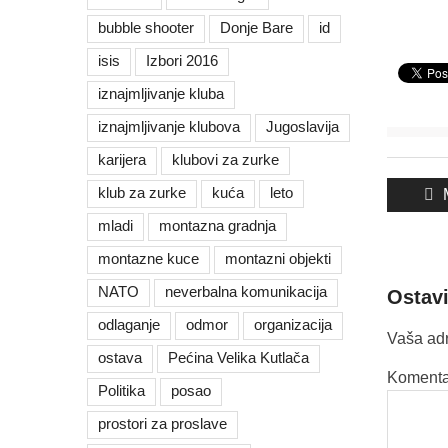
bubble shooter
Donje Bare
id
isis
Izbori 2016
iznajmljivanje kluba
iznajmljivanje klubova
Jugoslavija
karijera
klubovi za zurke
Kreta
klub za zurke
kuća
leto
člank
mladi
montazna gradnja
montazne kuce
montazni objekti
NATO
neverbalna komunikacija
Ostav
odlaganje
odmor
organizacija
Vaša adr
ostava
Pećina Velika Kutlača
Komenta
Politika
posao
prostori za proslave