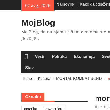
Skip
Najnovije
Kako da odlažete
07 avg, 2026
to
stvari kod kuće?
content
Gde možete da id
MojBlog
leta?
Kako da isplanira
MojBlog, da na njemu pišem o svemu sto 
odmor?
je volja..
Vesti
Politika
Ekonomija
Sve
Home
Stav
Home
Kultura
MORTAL KOMBAT BEND
m
Oznake
mor
jun 11,
amerika
browser igre