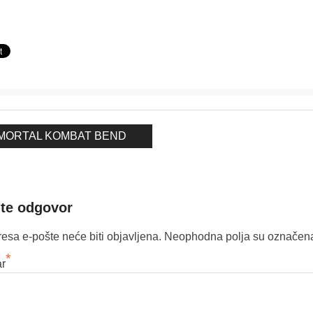
nje
Previous
MORTAL KOMBAT BEND
a
post:
ite odgovor
esa e-pošte neće biti objavljena.
Neophodna polja su označen
*
r