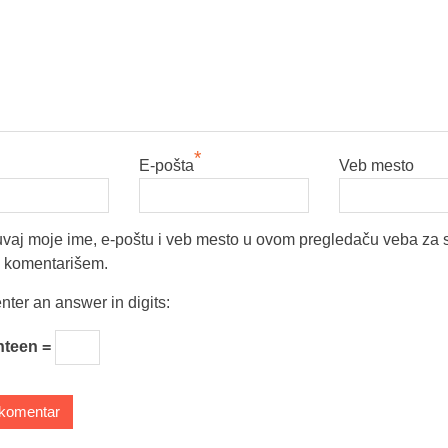
*
E-pošta
Veb mesto
vaj moje ime, e-poštu i veb mesto u ovom pregledaču veba za 
a komentarišem.
nter an answer in digits:
nteen =