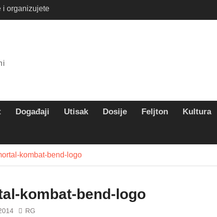
 i organizujete
ete na rafting ovog
te savršen letnji
mi
t
Događaji
Utisak
Dosije
Feljton
Kultura
ortal-kombat-bend-logo
tal-kombat-bend-logo
 2014
RG