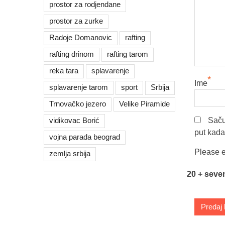
prostor za rodjendane
prostor za zurke
Radoje Domanovic
rafting
rafting drinom
rafting tarom
reka tara
splavarenje
*
Ime
splavarenje tarom
sport
Srbija
Trnovačko jezero
Velike Piramide
vidikovac Borić
Saču
put kad
vojna parada beograd
Please e
zemlja srbija
20 + seve