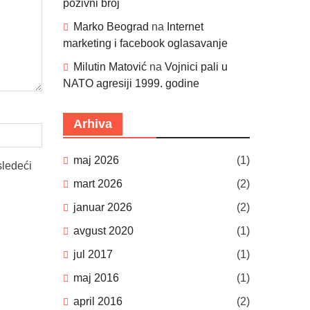
pozivni broj
Marko Beograd
na
Internet
marketing i facebook oglasavanje
Milutin Matović
na
Vojnici pali u
NATO agresiji 1999. godine
Arhiva
maj 2026
(1)
sledeći
mart 2026
(2)
januar 2026
(2)
avgust 2020
(1)
jul 2017
(1)
maj 2016
(1)
april 2016
(2)