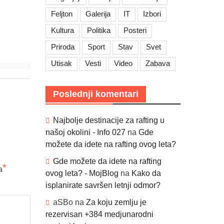
Feljton
Galerija
IT
Izbori
Kultura
Politika
Posteri
Priroda
Sport
Stav
Svet
Utisak
Vesti
Video
Zabava
Poslednji komentari
Najbolje destinacije za rafting u
našoj okolini - Info 027
na
Gde
možete da idete na rafting ovog leta?
Gde možete da idete na rafting
*
a
ovog leta? - MojBlog
na
Kako da
isplanirate savršen letnji odmor?
aSBo
na
Za koju zemlju je
rezervisan +384 medjunarodni