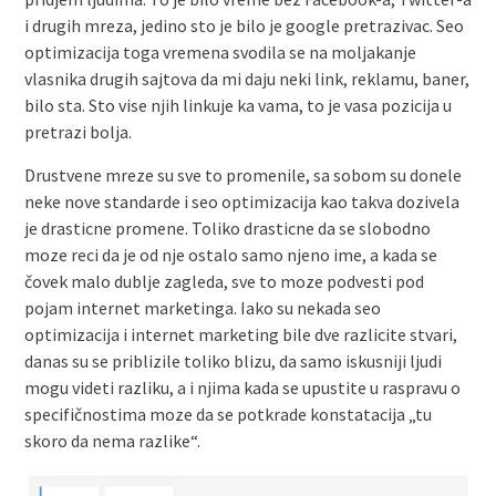
i drugih mreza, jedino sto je bilo je google pretrazivac. Seo
optimizacija toga vremena svodila se na moljakanje
vlasnika drugih sajtova da mi daju neki link, reklamu, baner,
bilo sta. Sto vise njih linkuje ka vama, to je vasa pozicija u
pretrazi bolja.
Drustvene mreze su sve to promenile, sa sobom su donele
neke nove standarde i seo optimizacija kao takva dozivela
je drasticne promene. Toliko drasticne da se slobodno
moze reci da je od nje ostalo samo njeno ime, a kada se
čovek malo dublje zagleda, sve to moze podvesti pod
pojam internet marketinga. Iako su nekada seo
optimizacija i internet marketing bile dve razlicite stvari,
danas su se priblizile toliko blizu, da samo iskusniji ljudi
mogu videti razliku, a i njima kada se upustite u raspravu o
specifičnostima moze da se potkrade konstatacija „tu
skoro da nema razlike“.