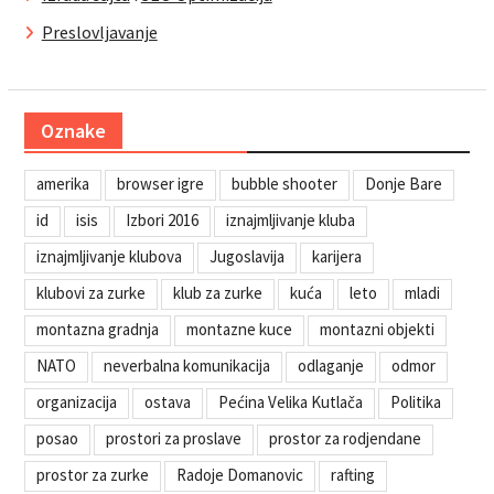
Preslovljavanje
Oznake
amerika
browser igre
bubble shooter
Donje Bare
id
isis
Izbori 2016
iznajmljivanje kluba
iznajmljivanje klubova
Jugoslavija
karijera
klubovi za zurke
klub za zurke
kuća
leto
mladi
montazna gradnja
montazne kuce
montazni objekti
NATO
neverbalna komunikacija
odlaganje
odmor
organizacija
ostava
Pećina Velika Kutlača
Politika
posao
prostori za proslave
prostor za rodjendane
prostor za zurke
Radoje Domanovic
rafting