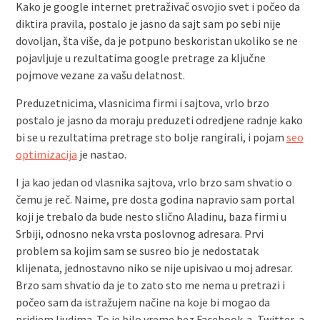
Kako je google internet pretraživač osvojio svet i počeo da
diktira pravila, postalo je jasno da sajt sam po sebi nije
dovoljan, šta više, da je potpuno beskoristan ukoliko se ne
pojavljuje u rezultatima google pretrage za ključne
pojmove vezane za vašu delatnost.
Preduzetnicima, vlasnicima firmi i sajtova, vrlo brzo
postalo je jasno da moraju preduzeti odredjene radnje kako
bi se u rezultatima pretrage sto bolje rangirali, i pojam
seo
optimizacija
je nastao.
I ja kao jedan od vlasnika sajtova, vrlo brzo sam shvatio o
čemu je reč. Naime, pre dosta godina napravio sam portal
koji je trebalo da bude nesto slično Aladinu, baza firmi u
Srbiji, odnosno neka vrsta poslovnog adresara. Prvi
problem sa kojim sam se susreo bio je nedostatak
klijenata, jednostavno niko se nije upisivao u moj adresar.
Brzo sam shvatio da je to zato sto me nema u pretrazi i
počeo sam da istražujem načine na koje bi mogao da
pridjem ljudima. To je bilo vreme bez Facebook-a, Twitter-a