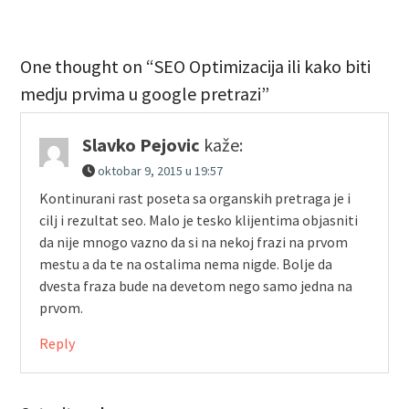
One thought on “SEO Optimizacija ili kako biti
medju prvima u google pretrazi”
Slavko Pejovic
kaže:
oktobar 9, 2015 u 19:57
Kontinurani rast poseta sa organskih pretraga je i
cilj i rezultat seo. Malo je tesko klijentima objasniti
da nije mnogo vazno da si na nekoj frazi na prvom
mestu a da te na ostalima nema nigde. Bolje da
dvesta fraza bude na devetom nego samo jedna na
prvom.
Reply