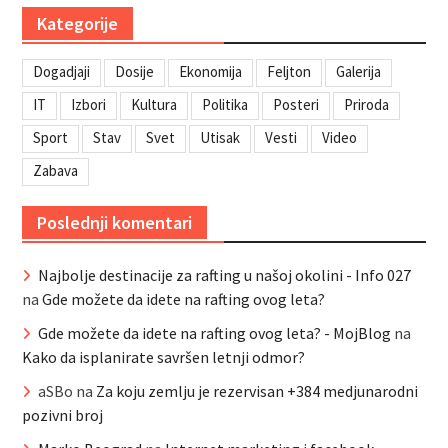
Kategorije
Dogadjaji
Dosije
Ekonomija
Feljton
Galerija
IT
Izbori
Kultura
Politika
Posteri
Priroda
Sport
Stav
Svet
Utisak
Vesti
Video
Zabava
Poslednji komentari
Najbolje destinacije za rafting u našoj okolini - Info 027
na
Gde možete da idete na rafting ovog leta?
Gde možete da idete na rafting ovog leta? - MojBlog
na
Kako da isplanirate savršen letnji odmor?
aSBo
na
Za koju zemlju je rezervisan +384 medjunarodni
pozivni broj