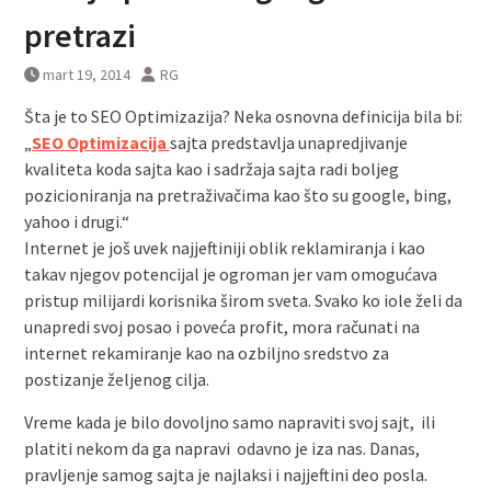
pretrazi
mart 19, 2014
RG
Šta je to SEO Optimizazija? Neka osnovna definicija bila bi:
„
SEO Optimizacija
sajta predstavlja unapredjivanje
kvaliteta koda sajta kao i sadržaja sajta radi boljeg
pozicioniranja na pretraživačima kao što su google, bing,
yahoo i drugi.“
Internet je još uvek najjeftiniji oblik reklamiranja i kao
takav njegov potencijal je ogroman jer vam omogućava
pristup milijardi korisnika širom sveta. Svako ko iole želi da
unapredi svoj posao i poveća profit, mora računati na
internet rekamiranje kao na ozbiljno sredstvo za
postizanje željenog cilja.
Vreme kada je bilo dovoljno samo napraviti svoj sajt, ili
platiti nekom da ga napravi odavno je iza nas. Danas,
pravljenje samog sajta je najlaksi i najjeftini deo posla.