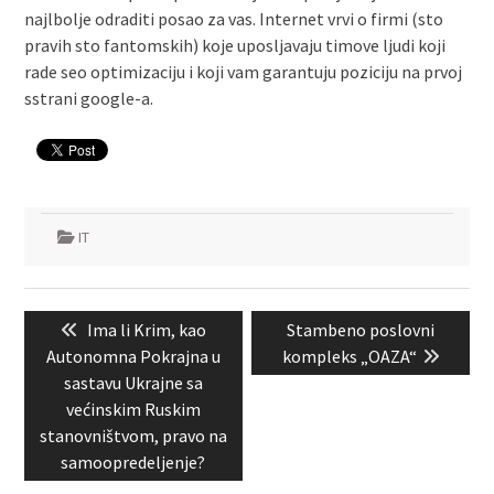
najlbolje odraditi posao za vas. Internet vrvi o firmi (sto
pravih sto fantomskih) koje uposljavaju timove ljudi koji
rade seo optimizaciju i koji vam garantuju poziciju na prvoj
sstrani google-a.
IT
Kretanje
Previous
Next
Ima li Krim, kao
Stambeno poslovni
članka
post:
post:
Autonomna Pokrajna u
kompleks „OAZA“
sastavu Ukrajne sa
većinskim Ruskim
stanovništvom, pravo na
samoopredeljenje?