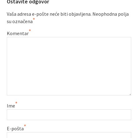
Ostavite odgovor
Vaša adresa e-pošte neće biti objavljena.
Neophodna polja
*
su označena
*
Komentar
*
Ime
*
E-pošta