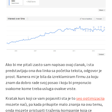
Ako bi me pitali zasto sam napisao ovaj clanak, i sta
predstavljaju ona dva linka sa početka teksta, odgovor je
prost. Namera mi je bila da izreklamiram firmu za koju
znam da dobro rade svoj posao i koju bi preporucio
svakome kome treba usluga ovakve vrste.
Kratak kurs koji ce vam pojasniti sta je to
seo optimizacija
mozete naći, pa kada prikupite malo znanja na ovu temu,
onda mozete pristupiti traženju kompanije koja ce