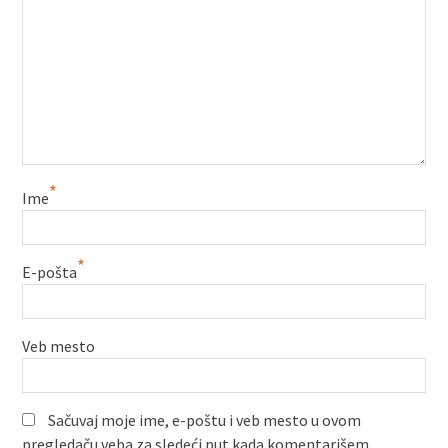
*
Ime
*
E-pošta
Veb mesto
Sačuvaj moje ime, e-poštu i veb mesto u ovom
pregledaču veba za sledeći put kada komentarišem.