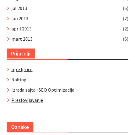
jul 2013
(6)
jun 2013
(2)
april 2013
(2)
mart 2013
(6)
Prijatelji
Igre Igrice
Rafting
Izrada sajta
i
SEO Optimizacija
Preslovljavanje
Oznake