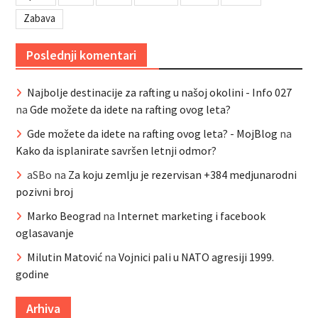
Zabava
Poslednji komentari
Najbolje destinacije za rafting u našoj okolini - Info 027
na
Gde možete da idete na rafting ovog leta?
Gde možete da idete na rafting ovog leta? - MojBlog
na
Kako da isplanirate savršen letnji odmor?
aSBo
na
Za koju zemlju je rezervisan +384 medjunarodni
pozivni broj
Marko Beograd
na
Internet marketing i facebook
oglasavanje
Milutin Matović
na
Vojnici pali u NATO agresiji 1999.
godine
Arhiva