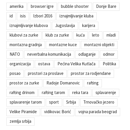
amerika
browser igre
bubble shooter
Donje Bare
id
isis
Izbori 2016
iznajmljivanje kluba
iznajmljivanje klubova
Jugoslavija
karijera
klubovi za zurke
klub za zurke
kuća
leto
mladi
montazna gradnja
montazne kuce
montazni objekti
NATO
neverbalna komunikacija
odlaganje
odmor
organizacija
ostava
Pećina Velika Kutlača
Politika
posao
prostori za proslave
prostor za rodjendane
prostor za zurke
Radoje Domanovic
rafting
rafting drinom
rafting tarom
reka tara
splavarenje
splavarenje tarom
sport
Srbija
Trnovačko jezero
Velike Piramide
vidikovac Borić
vojna parada beograd
zemlja srbija