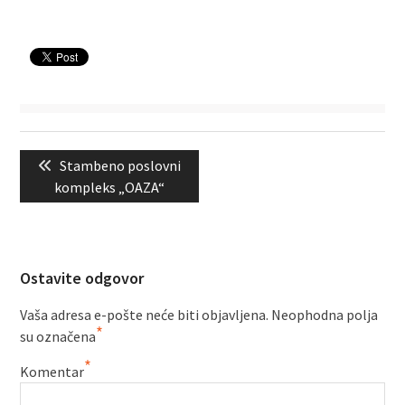
Kretanje
Previous
Stambeno poslovni
članka
post:
kompleks „OAZA“
Ostavite odgovor
Vaša adresa e-pošte neće biti objavljena.
Neophodna polja
*
su označena
*
Komentar