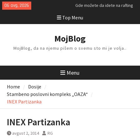
Skip
06 avg, 2026
Gde možete da idete na rafting
to
ovog leta?
Top Menu
content
Kako da isplanirate savršen letnji
odmor?
Kako da odlažete i organizujete
MojBlog
stvari kod kuće?
MojBlog, da na njemu pišem o svemu sto mi je volja..
Menu
Home
Dosije
Stambeno poslovni kompleks „OAZA“
INEX Partizanka
INEX Partizanka
avgust 2, 2014
RG