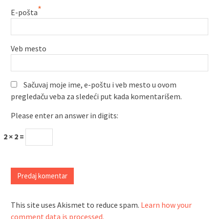
*
E-pošta
Veb mesto
Sačuvaj moje ime, e-poštu i veb mesto u ovom
pregledaču veba za sledeći put kada komentarišem.
Please enter an answer in digits:
2 × 2 =
This site uses Akismet to reduce spam.
Learn how your
comment data is processed.