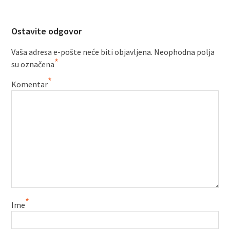
Ostavite odgovor
Vaša adresa e-pošte neće biti objavljena.
Neophodna polja
*
su označena
*
Komentar
*
Ime