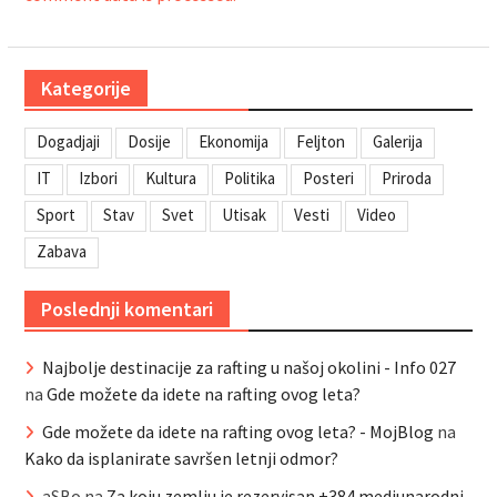
Kategorije
Dogadjaji
Dosije
Ekonomija
Feljton
Galerija
IT
Izbori
Kultura
Politika
Posteri
Priroda
Sport
Stav
Svet
Utisak
Vesti
Video
Zabava
Poslednji komentari
Najbolje destinacije za rafting u našoj okolini - Info 027
na
Gde možete da idete na rafting ovog leta?
Gde možete da idete na rafting ovog leta? - MojBlog
na
Kako da isplanirate savršen letnji odmor?
aSBo
na
Za koju zemlju je rezervisan +384 medjunarodni