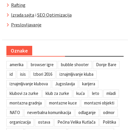
Rafting
Izrada sajta
i
SEO Optimizacija
Preslovljavanje
Oznake
amerika
browser igre
bubble shooter
Donje Bare
id
isis
Izbori 2016
iznajmljivanje kluba
iznajmljivanje klubova
Jugoslavija
karijera
klubovi za zurke
klub za zurke
kuća
leto
mladi
montazna gradnja
montazne kuce
montazni objekti
NATO
neverbalna komunikacija
odlaganje
odmor
organizacija
ostava
Pećina Velika Kutlača
Politika