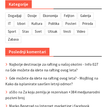
Kategorije
Dogadjaji
Dosije
Ekonomija
Feljton
Galerija
IT
Izbori
Kultura
Politika
Posteri
Priroda
Sport
Stav
Svet
Utisak
Vesti
Video
Zabava
Poslednji komentari
Najbolje destinacije za rafting u našoj okolini - Info 027
na
Gde možete da idete na rafting ovog leta?
Gde možete da idete na rafting ovog leta? - MojBlog
na
Kako da isplanirate savršen letnji odmor?
aSBo
na
Za koju zemlju je rezervisan +384 medjunarodni
pozivni broj
Marko Beograd
na
Internet marketing i facebook