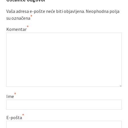
Vaša adresa e-pošte neće biti objavljena.
Neophodna polja
*
su označena
*
Komentar
*
Ime
*
E-pošta