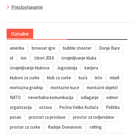
Preslovljavanje
Oznake
amerika
browser igre
bubble shooter
Donje Bare
id
isis
Izbori 2016
iznajmljivanje kluba
iznajmljivanje klubova
Jugoslavija
karijera
klubovi za zurke
klub za zurke
kuća
leto
mladi
montazna gradnja
montazne kuce
montazni objekti
NATO
neverbalna komunikacija
odlaganje
odmor
organizacija
ostava
Pećina Velika Kutlača
Politika
posao
prostori za proslave
prostor za rodjendane
prostor za zurke
Radoje Domanovic
rafting