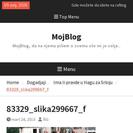
Skip
09 avg, 2026
Gde možete da idete na rafting
to
ovog leta?
Top Menu
content
Kako da isplanirate savršen letnji
odmor?
Kako da odlažete i organizujete
MojBlog
stvari kod kuće?
MojBlog, da na njemu pišem o svemu sto mi je volja..
Menu
Home
Dogadjaji
Ima li pravde u Hagu za Srbiju
83329_slika299667_f
83329_slika299667_f
mart 24, 2013
RG