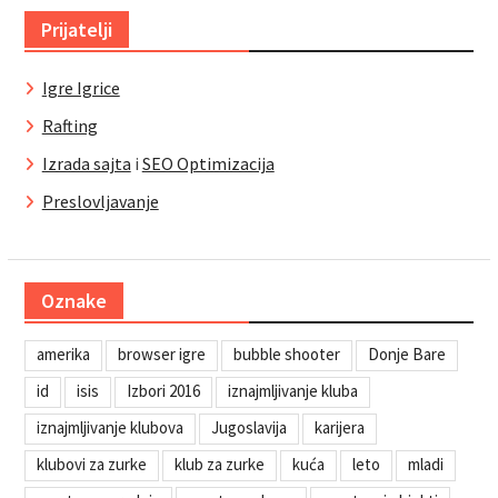
Prijatelji
Igre Igrice
Rafting
Izrada sajta
i
SEO Optimizacija
Preslovljavanje
Oznake
amerika
browser igre
bubble shooter
Donje Bare
id
isis
Izbori 2016
iznajmljivanje kluba
iznajmljivanje klubova
Jugoslavija
karijera
klubovi za zurke
klub za zurke
kuća
leto
mladi