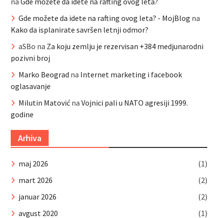
na
Gde možete da idete na rafting ovog leta?
Gde možete da idete na rafting ovog leta? - MojBlog
na
Kako da isplanirate savršen letnji odmor?
aSBo
na
Za koju zemlju je rezervisan +384 medjunarodni
pozivni broj
Marko Beograd
na
Internet marketing i facebook
oglasavanje
Milutin Matović
na
Vojnici pali u NATO agresiji 1999.
godine
Arhiva
maj 2026
(1)
mart 2026
(2)
januar 2026
(2)
avgust 2020
(1)