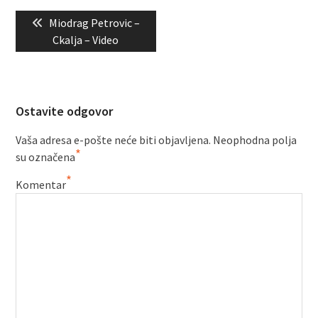
Kretanje
Previous
Miodrag Petrovic –
članka
post:
Ckalja – Video
Ostavite odgovor
Vaša adresa e-pošte neće biti objavljena.
Neophodna polja
*
su označena
*
Komentar