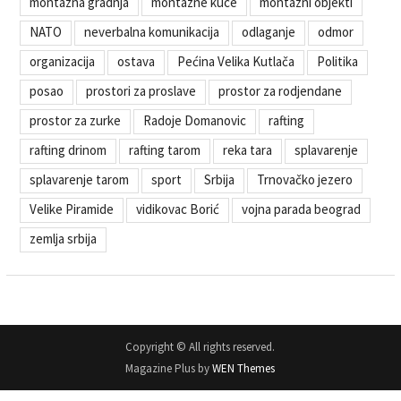
montazna gradnja
montazne kuce
montazni objekti
NATO
neverbalna komunikacija
odlaganje
odmor
organizacija
ostava
Pećina Velika Kutlača
Politika
posao
prostori za proslave
prostor za rodjendane
prostor za zurke
Radoje Domanovic
rafting
rafting drinom
rafting tarom
reka tara
splavarenje
splavarenje tarom
sport
Srbija
Trnovačko jezero
Velike Piramide
vidikovac Borić
vojna parada beograd
zemlja srbija
Copyright © All rights reserved.
Magazine Plus by
WEN Themes