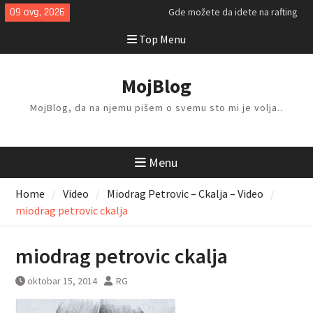
Skip
09 avg, 2026
Gde možete da idete na rafting
to
ovog leta?
Top Menu
content
Kako da isplanirate savršen letnji
odmor?
Kako da odlažete i organizujete
MojBlog
stvari kod kuće?
MojBlog, da na njemu pišem o svemu sto mi je volja..
Menu
Home
Video
Miodrag Petrovic – Ckalja – Video
miodrag petrovic ckalja
miodrag petrovic ckalja
oktobar 15, 2014
RG