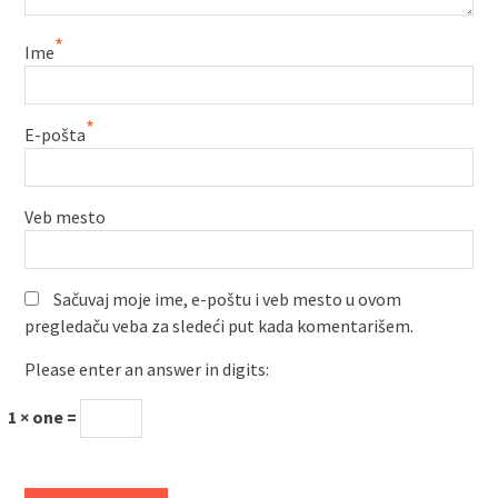
*
Ime
*
E-pošta
Veb mesto
Sačuvaj moje ime, e-poštu i veb mesto u ovom
pregledaču veba za sledeći put kada komentarišem.
Please enter an answer in digits:
1 × one =