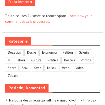
This site uses Akismet to reduce spam.
Learn how your
comment data is processed.
Kategorije
Dogadjaji
Dosije
Ekonomija
Feljton
Galerija
IT
Izbori
Kultura
Politika
Posteri
Priroda
Sport
Stav
Svet
Utisak
Vesti
Video
Zabava
Poslednji komentari
Najbolje destinacije za rafting u našoj okolini - Info 027